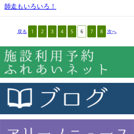
師走もいろいろ！
戻る
1
2
3
4
5
6
7
8
次へ