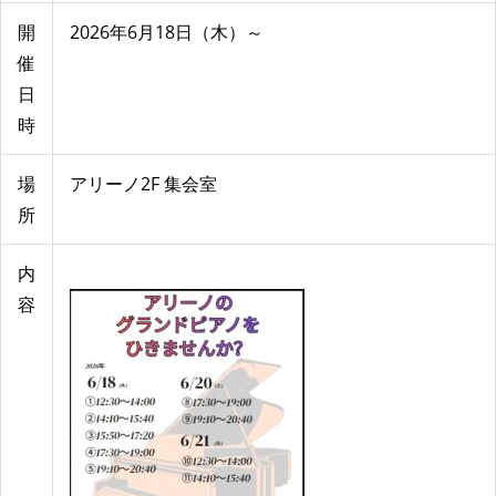
開
2026年6月18日（木）～
催
日
時
場
アリーノ2F 集会室
所
内
容