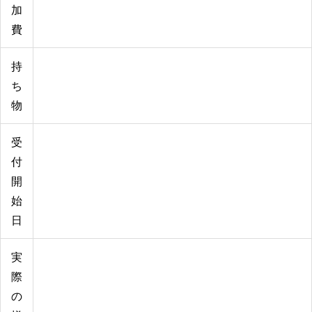
加
費
持
ち
物
受
付
開
始
日
実
際
の