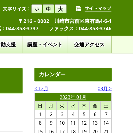
大
中
小
〒216－0002 川崎市宮前区東有馬4-6-1
：044-853-3737 ファックス：044-853-3746
活動支援
講座・イベント
交通アクセス
カレンダー
< 12月
03月 >
2023年 01月
日
月
火
水
木
金
土
1
2
3
4
5
6
7
8
9
10
11
12
13
14
15
16
17
18
19
20
21