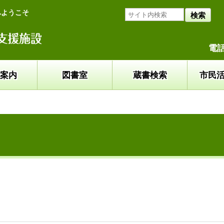
へようこそ
検索
電話
案内
図書室
蔵書検索
市民