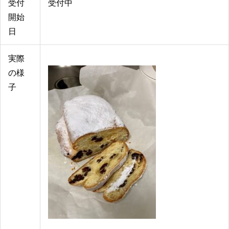
受付
受付中
開始
日
実際
の様
子