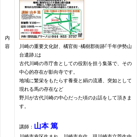
内
容
川崎の重要文化財、橘官衙･橘樹郡衙跡｢千年伊勢山
台遺跡｣は
古代川崎の市庁舎としての役割を担う集落で、その
中心的存在が影向寺です。
地域に繁栄をもたらす養蚕と絹の流通、突如として
現れる馬の存在など
野川が古代川崎の中心だった頃のお話をして頂きま
す。
山本 篤
講師：
川崎市幸区生まれ。川崎市在住。現川崎市立菅生中