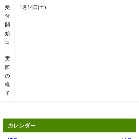
受
1月14日(土)
付
開
始
日
実
際
の
様
子
カレンダー