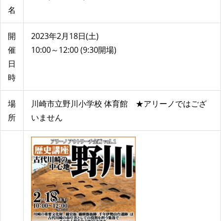
名
開
2023年2月18日(土)
催
10:00～12:00 (9:30開場)
日
時
場
川崎市立野川小学校 体育館 ★アリーノではござ
所
いません