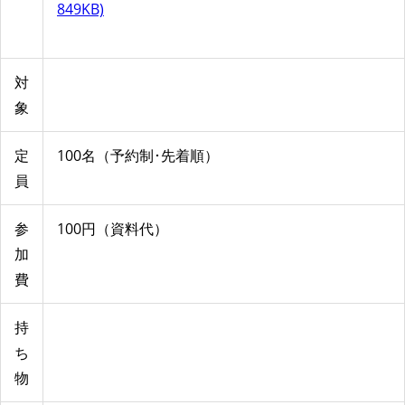
849KB)
対
象
定
100名（予約制･先着順）
員
参
100円（資料代）
加
費
持
ち
物