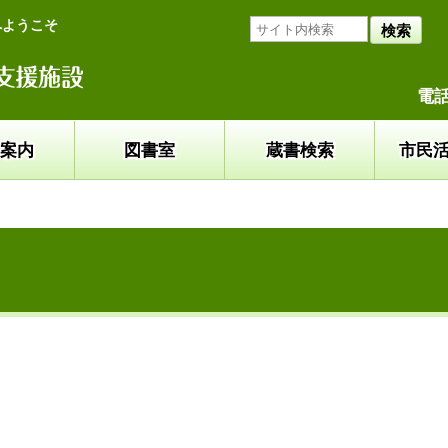
へようこそ
検索
電話
案内
図書室
蔵書検索
市民