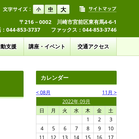
大
中
小
〒216－0002 川崎市宮前区東有馬4-6-1
：044-853-3737 ファックス：044-853-3746
活動支援
講座・イベント
交通アクセス
カレンダー
< 08月
11月 >
2022年 09月
日
月
火
水
木
金
土
1
2
3
4
5
6
7
8
9
10
11
12
13
14
15
16
17